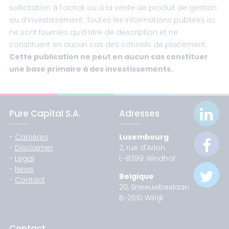
sollicitation à l’achat ou à la vente de produit de gestion
ou d’investissement. Toutes les informations publiées ici
ne sont fournies qu’à titre de description et ne
constituent en aucun cas des conseils de placement.
Cette publication ne peut en aucun cas constituer
une base primaire à des investissements.
Pure Capital S.A.
Adresses
-
Carrières
Luxembourg
-
Disclaimer
2, rue d'Arlon
-
Legal
L-8399 Windhof
-
News
Belgique
-
Contact
20, Sneeuwbeslaan
B-2610 Wilrijk
Contact