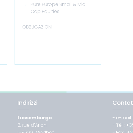
Pure Europe Small & Mid
Cap Equities
OBBLIGAZIONI
Indirizzi
Contat
Lussemburgo
- e-mail 
2, rue d'Arlon
- Tél :
+3
L-8399 Windhof
- Fax :
+3