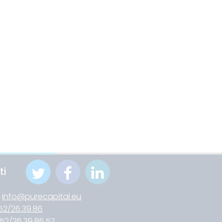
ti
:
info@purecapital.eu
52/26.39.86
52/26.39.86.57