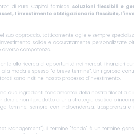
to* di Pure Capital fornisce
soluzioni flessibili e g
set, l'investimento obbligazionario flessibile, l'in
 suo approccio, tatticamente agile e sempre specializza
di investimento solide e accuratamente personalizzate ol
ue diverse competenze.
nte alla ricerca di opportunità nei mercati finanziari e
o alla moda e spesso "a breve termine". Un rigoroso contro
orati sono insiti nel nostro processo d'investimento.
no due ingredienti fondamentali della nostra filosofia d
ere e non il prodotto di una strategia esotica o incompre
ungo termine, sempre con indipendenza, trasparenza e 
set Management"), il termine "fondo" è un termine generico