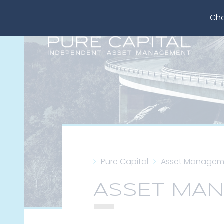
Che
Pure Capital
Asset Managem
ASSET MA