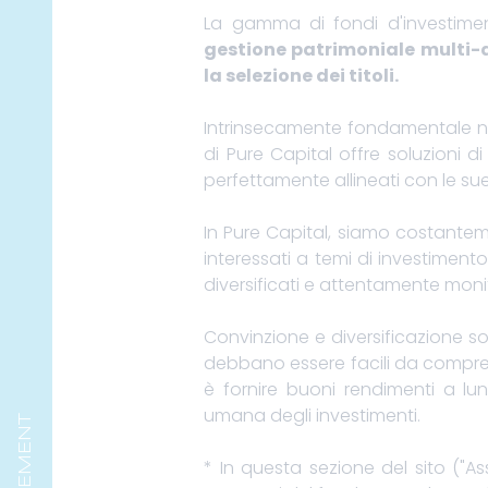
La gamma di fondi d'investimen
gestione patrimoniale multi-as
la selezione dei titoli.
Intrinsecamente fondamentale nel
di Pure Capital offre soluzioni 
perfettamente allineati con le s
In Pure Capital, siamo costanteme
interessati a temi di investiment
diversificati e attentamente monit
Convinzione e diversificazione so
debbano essere facili da comprend
è fornire buoni rendimenti a l
umana degli investimenti.
* In questa sezione del sito ("As