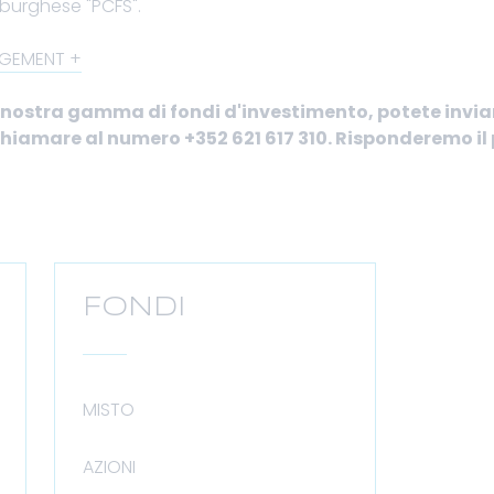
burghese "PCFS".
AGEMENT
la nostra gamma di fondi d'investimento, potete invia
hiamare al numero +352 621 617 310. Risponderemo il 
FONDI
MISTO
AZIONI