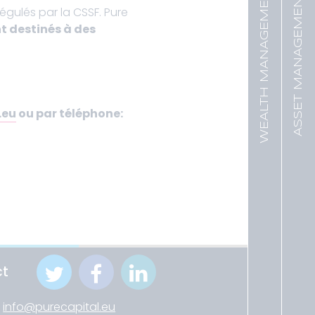
WEALTH MANAGEMENT
ASSET MANAGEMENT
régulés par la CSSF. Pure
t destinés à des
.eu
ou par téléphone:
ct
:
info@purecapital.eu