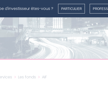
pe d'investisseur êtes-vous ?
PARTICULIER
PROFESS
rvices
Les fonds
AIF