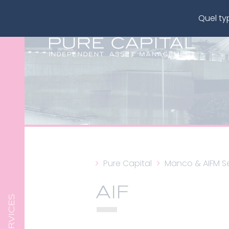
Quel ty
Pure Capital
Manco & AIFM Se
AIF