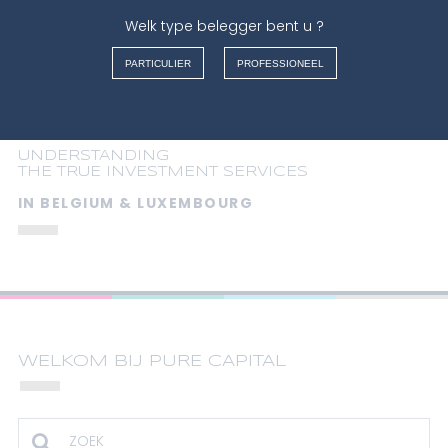
FRANÇAIS
Welk type belegger bent u ?
News
NEDERLANDS
ENGLISH
PARTICULIER
PROFESSIONEEL
ITALIANO
UNDERSTANDING
THE TRUE INVESTMENT SERVICES
IN BELGIUM & LUXEMBOURG
WELKOM BIJ PURE CAPITAL