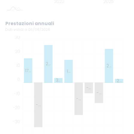
2030
2015
2020
2025
L
Prestazioni annuali
Dati validi a 06/08/2026
30
-60
-50
40
20
2…
10
2…
17…
1…
0
3…
2…
-40
-…
-…
-10
-…
-…
-20
-30