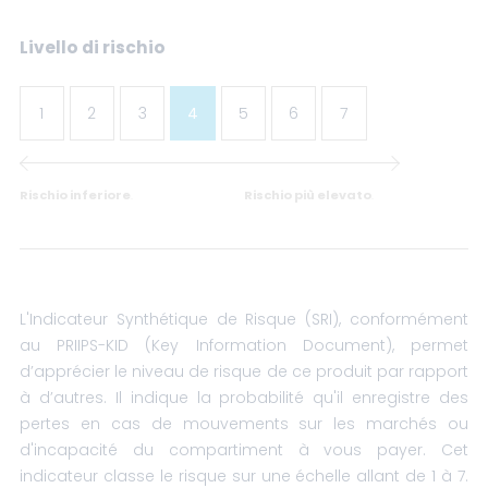
Livello di rischio
1
2
3
4
5
6
7
Rischio inferiore
.
Rischio più elevato
.
L'Indicateur Synthétique de Risque (SRI), conformément
au PRIIPS-KID (Key Information Document), permet
d’apprécier le niveau de risque de ce produit par rapport
à d’autres. Il indique la probabilité qu'il enregistre des
pertes en cas de mouvements sur les marchés ou
d'incapacité du compartiment à vous payer. Cet
indicateur classe le risque sur une échelle allant de 1 à 7.