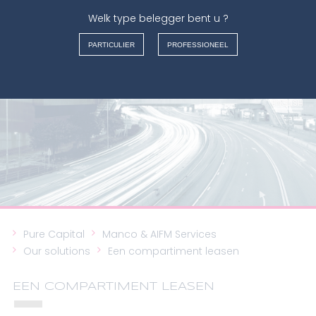
Welk type belegger bent u ?
MANCO & AIFM SERVICES
PARTICULIER
PROFESSIONEEL
FRANÇAIS
NEDERLANDS
ENGLISH
ITALIANO
Pure Capital
Manco & AIFM Services
Our solutions
Een compartiment leasen
EEN COMPARTIMENT LEASEN