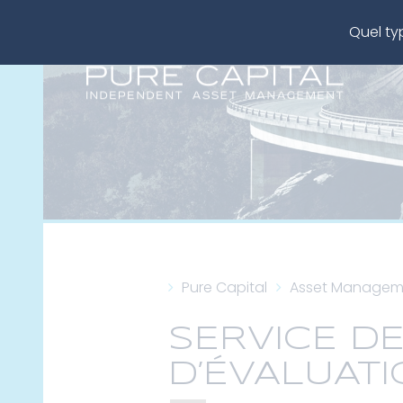
Quel ty
Pure Capital
Asset Managem
SERVICE DE
D’ÉVALUAT