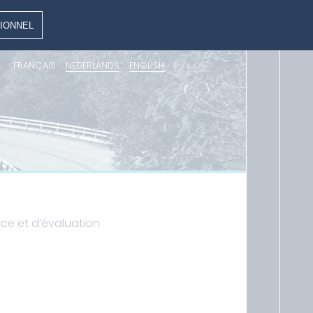
IONNEL
FRANÇAIS
NEDERLANDS
ENGLISH
ITALIANO
nce et d’évaluation