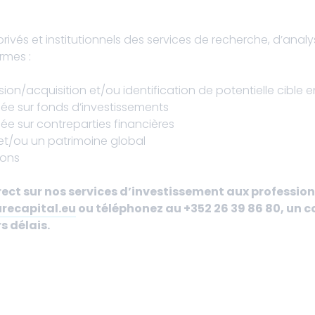
rivés et institutionnels des services de recherche, d’anal
rmes :
ion/acquisition et/ou identification de potentielle cible 
blée sur fonds d’investissements
lée sur contreparties financières
 et/ou un patrimoine global
ions
rect sur nos services d’investissement aux professi
recapital.eu
ou téléphonez au +352 26 39 86 80, un 
s délais.