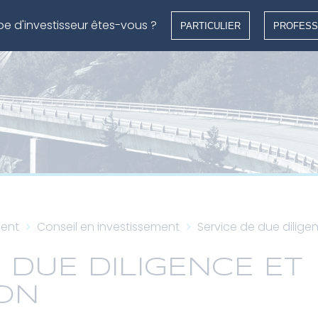
pe d'investisseur êtes-vous ?
PARTICULIER
PROFESS
ent
Conseil en investissement
Service de due dilige
 DUE DILIGENCE ET
ION