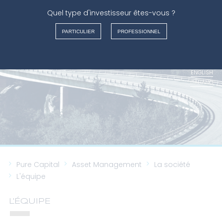
Quel type d'investisseur êtes-vous ?
ASSET MANAGEMENT
PARTICULIER
PROFESSIONNEL
FRANÇAIS
NEDERLANDS
ENGLISH
ITALIANO
Pure Capital
Asset Management
La société
L'équipe
L'ÉQUIPE