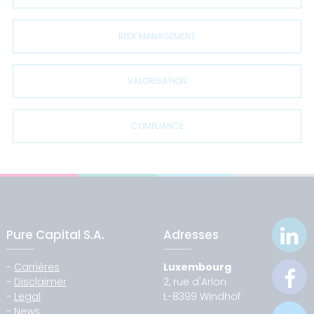
RISK MANAGEMENT
VALORISATION
COMPLIANCE
Pure Capital S.A.
Adresses
-
Carrières
Luxembourg
-
Disclaimer
2, rue d'Arlon
-
Legal
L-8399 Windhof
-
News