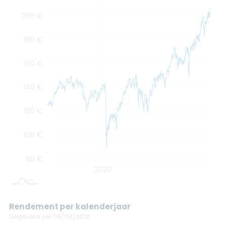
200 €
180 €
160 €
200 €
140 €
120 €
100 €
80 €
2030
2010
2020
L
Rendement per kalenderjaar
Gegevens per 06/08/2026