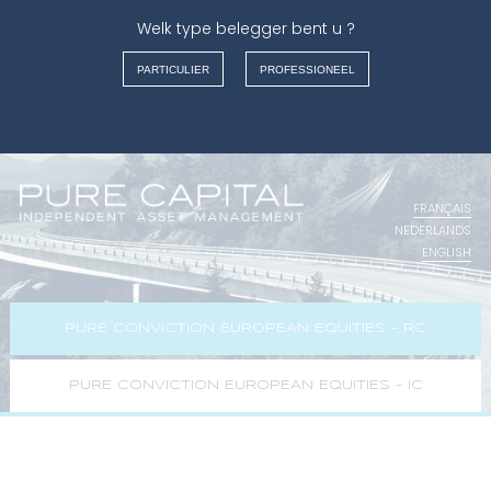
Welk type belegger bent u ?
ASSET MANAGEMENT
Warning
: Undefined array key "Max" in
/var/www/vhosts/purecapital.eu/httpdocs/wm-
PARTICULIER
PROFESSIONEEL
content/content_page.php
on line
348
FRANÇAIS
NEDERLANDS
ENGLISH
ITALIANO
PURE CONVICTION EUROPEAN EQUITIES - RC
PURE CONVICTION EUROPEAN EQUITIES - IC