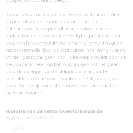
prospectus voordat u belegt.
De vermelde variatie van de netto-inventariswaarde en
de prestatiecijfers houden rekening met de
beheerprovisies, de prestatievergoedingen en alle
andere kosten die overeenkomstig het prospectus ten
laste van het compartiment komen. Zij omvatten geen
instapkosten die door de distributeur in rekening kunnen
worden gebracht, geen jaarlijks bewaarloon dat door de
bewaarder in rekening kan worden gebracht en geen
door de belegger verschuldigde belastingen. De
vermelde prestatie wordt berekend in EUR, op basis van
de eenheidsprijs van het compartiment of de netto-
inventariswaarde.
Evolutie van de netto inventariswaarde
Gegevens per 06/08/2026
220 €
0 €
0 €
0 €