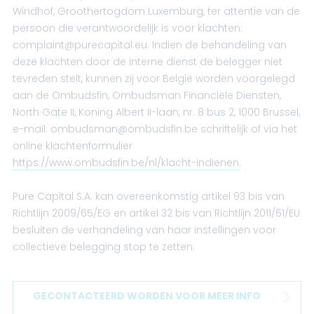
Windhof, Groothertogdom Luxemburg, ter attentie van de
persoon die verantwoordelijk is voor klachten:
complaint@purecapital.eu. Indien de behandeling van
deze klachten door de interne dienst de belegger niet
tevreden stelt, kunnen zij voor België worden voorgelegd
aan de Ombudsfin, Ombudsman Financiële Diensten,
North Gate II, Koning Albert II-laan, nr. 8 bus 2, 1000 Brussel,
e-mail: ombudsman@ombudsfin.be schriftelijk of via het
online klachtenformulier
https://www.ombudsfin.be/nl/klacht-indienen
.
Pure Capital S.A. kan overeenkomstig artikel 93 bis van
Richtlijn 2009/65/EG en artikel 32 bis van Richtlijn 2011/61/EU
besluiten de verhandeling van haar instellingen voor
collectieve belegging stop te zetten.
GECONTACTEERD WORDEN VOOR MEER INFO