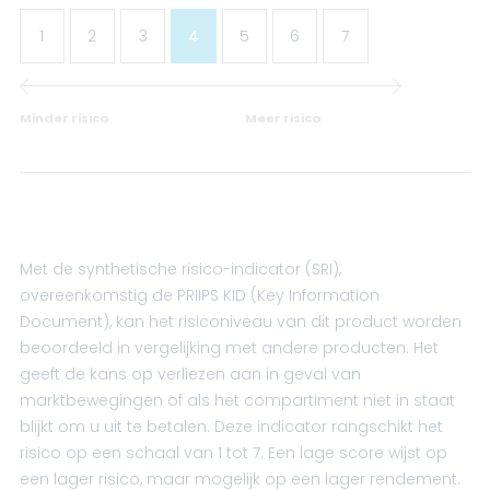
1
2
3
4
5
6
7
Minder risico
.
Meer risico
.
Met de synthetische risico-indicator (SRI),
overeenkomstig de PRIIPS KID (Key Information
Document), kan het risiconiveau van dit product worden
beoordeeld in vergelijking met andere producten. Het
geeft de kans op verliezen aan in geval van
marktbewegingen of als het compartiment niet in staat
blijkt om u uit te betalen. Deze indicator rangschikt het
risico op een schaal van 1 tot 7. Een lage score wijst op
een lager risico, maar mogelijk op een lager rendement.