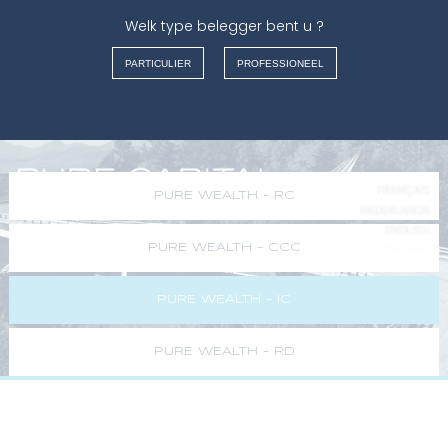
Welk type belegger bent u ?
ASSET MANAGEMENT
Warning
: Undefined array key "Max" in
/var/www/vhosts/purecapital.eu/httpdocs/wm-
PARTICULIER
PROFESSIONEEL
content/content_page.php
on line
348
FRANÇAIS
PURE WEALTH - RC
NEDERLANDS
ENGLISH
PURE WEALTH - CCC
ITALIANO
PURE WEALTH - IC
PURE WEALTH - RD