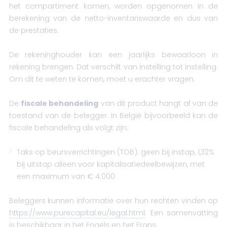
het compartiment komen, worden opgenomen in de
berekening van de netto-inventariswaarde en dus van
de prestaties.
De rekeninghouder kan een jaarlijks bewaarloon in
rekening brengen. Dat verschilt van instelling tot instelling.
Om dit te weten te komen, moet u erachter vragen.
De
fiscale behandeling
van dit product hangt af van de
toestand van de belegger. In België bijvoorbeeld kan de
fiscale behandeling als volgt zijn:
Taks op beursverrichtingen (TOB): geen bij instap, 1,32%
bij uitstap alleen voor kapitalisatiedeelbewijzen, met
een maximum van € 4.000
Beleggers kunnen informatie over hun rechten vinden op
https://www.purecapital.eu/legal.html
. Een samenvatting
is beschikbaar in het Engels en het Frans.