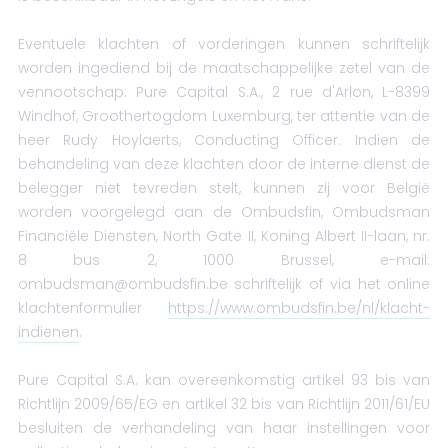
Eventuele klachten of vorderingen kunnen schriftelijk
worden ingediend bij de maatschappelijke zetel van de
vennootschap: Pure Capital S.A., 2 rue d'Arlon, L-8399
Windhof, Groothertogdom Luxemburg, ter attentie van de
heer Rudy Hoylaerts, Conducting Officer. Indien de
behandeling van deze klachten door de interne dienst de
belegger niet tevreden stelt, kunnen zij voor België
worden voorgelegd aan de Ombudsfin, Ombudsman
Financiële Diensten, North Gate II, Koning Albert II-laan, nr.
8 bus 2, 1000 Brussel, e-mail:
ombudsman@ombudsfin.be schriftelijk of via het online
klachtenformulier
https://www.ombudsfin.be/nl/klacht-
indienen
.
Pure Capital S.A. kan overeenkomstig artikel 93 bis van
Richtlijn 2009/65/EG en artikel 32 bis van Richtlijn 2011/61/EU
besluiten de verhandeling van haar instellingen voor