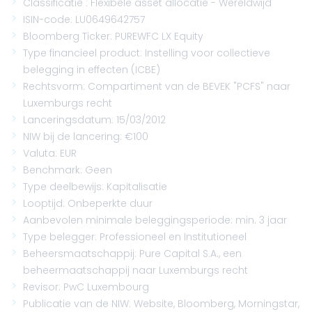
Classificatie : Flexibele asset allocatie - Wereldwijd
ISIN-code: LU0649642757
Bloomberg Ticker: PUREWFC LX Equity
Type financieel product: Instelling voor collectieve
belegging in effecten (ICBE)
Rechtsvorm: Compartiment van de BEVEK "PCFS" naar
Luxemburgs recht
Lanceringsdatum: 15/03/2012
NIW bij de lancering: €100
Valuta: EUR
Benchmark: Geen
Type deelbewijs: Kapitalisatie
Looptijd: Onbeperkte duur
Aanbevolen minimale beleggingsperiode: min. 3 jaar
Type belegger: Professioneel en Institutioneel
Beheersmaatschappij: Pure Capital S.A., een
beheermaatschappij naar Luxemburgs recht
Revisor: PwC Luxembourg
Publicatie van de NIW: Website, Bloomberg, Morningstar,