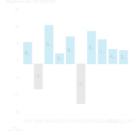
Gegevens per 05/08/2026
15
-25
-20
20
10
5
11…
9…
8…
7,…
6…
4,…
3…
3…
0
-15
-7…
-5
-1…
-10
-15
2017
2018
2019
2020
2021
2022
2023
2024
YTD (Q2-2026)
2025
L