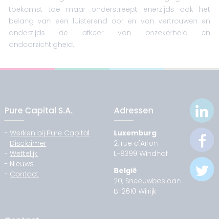
toekomst toe maar onderstreept enerzijds ook het
belang van een luisterend oor en van vertrouwen en
anderzijds de afkeer van onzekerheid en
ondoorzichtigheid.
Pure Capital S.A.
Adressen
-
Werken bij Pure Capital
Luxemburg
-
Disclaimer
2, rue d'Arlon
-
Wettelijk
L-8399 Windhof
-
Nieuws
België
-
Contact
20, Sneeuwbeslaan
B-2610 Wilrijk