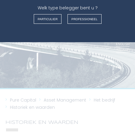
Welk type belegger bent u ?
ASSET MANAGEMENT
PARTICULIER
PROFESSIONEEL
FRANÇAIS
NEDERLANDS
ENGLISH
ITALIANO
Pure Capital
Asset Management
Het bedrijf
Historiek en waarden
HISTORIEK EN WAARDEN